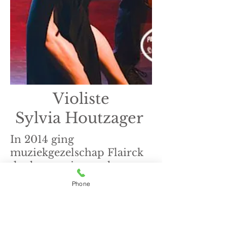
Violiste
Sylvia Houtzager
In 2014 ging
muziekgezelschap Flairck
de theaters in met hun
voorstelling 'The Lady's
Phone
Back'.
Speciaal voor violiste
Sylvia Houtzager maakte ik