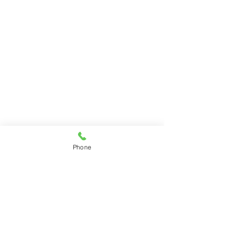
Phone
Op 17 juli 2014 verzorgde
ik tijdens het openlucht
event Bolke open air in